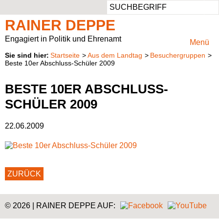
Such
Ansprechbar
Persönlich
Aufgaben
Vor Ort
RAINER DEPPE
Rheinisch-Bergischer Kreis
Privater Werdegang
Rheinisch-Bergischer Kreis
Mitglied im Ausschuss für Klimaschutz, Umwelt, Landwirtschaft, Natur- und Verbraucherschutz
Engagiert in Politik und Ehrenamt
Menü
Startseite
Aus dem Landtag
Besuchergruppen
Region Köln
Beruflicher Werdegang
Vorsitzender des Regionalrats Köln
Presse & Fotos
Beste 10er Abschluss-Schüler 2009
Unterwegs
Politischer Werdegang
Kreistagsabgeordneter
Kontaktformular
BESTE 10ER ABSCHLUSS-
SCHÜLER 2009
Aufgaben
22.06.2009
Natur im Landtag
ZURÜCK
© 2026 | RAINER DEPPE AUF: