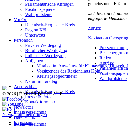
gemeinsamen Erfahrung
Parlamentarische Anfragen
Positionspapiere
„
Ich freue mich imme
Wahlprüfsteine
engagierte Menschen 
Vor Ort
Rheinisch-Bergischer Kreis
Zurück
Region Köln
Unterwegs
Navigation übersprin
Persönlich
Privater Werdegang
Pressemeldung
Beruflicher Werdegang
Besuchergrupp
Politischer Werdegang
Reden
Aufgaben
Anträge
Mitglied im Ausschuss für Klimaschutz, Umwelt, 
Parlamentarisc
Vorsitzender des Regionalrats Köln
Positionspapier
Kreistagsabgeordneter
Wahlprüfsteine
Natur im Landtag
Ansprechbar
Rheinisch-Bergischer Kreis
© 2026 | RAINER DEPPE AUF:
Presse & Fotos
Kontaktformular
Newsletter
Inhaltsverzeichnis
Navigation überspringen
Datenschutz
Impressum
Inhaltsverzeichnis