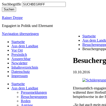
Suchbegriffe
Suchen
Rainer Deppe
Engagiert in Politik und Ehrenamt
Navigation überspringen
Startseite
Aus dem Landt
Startseite
Besuchergrupp
Aus dem Landtag
Besuchergruppe
Vor Ort
Persönlich
Besucherg
Ansprechbar
Newsletter
Inhaltsverzeichnis
Datenschutz
10.10.2016
Impressum
Startseite
Ehrenamtlich engagie
Aus dem Landtag
während ihrer Herbstf
Pressemeldungen
beispielsweise in der F
Besuchergruppen
Reden
„
So hat auch mein po
Anträge