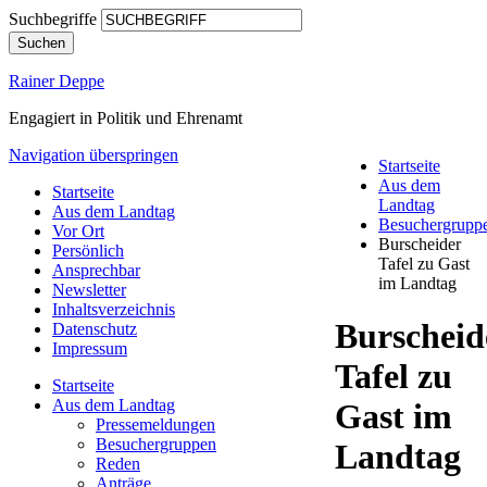
Suchbegriffe
Suchen
Rainer Deppe
Engagiert in Politik und Ehrenamt
Navigation überspringen
Startseite
Aus dem
Startseite
Landtag
Aus dem Landtag
Besuchergrupp
Vor Ort
Burscheider
Persönlich
Tafel zu Gast
Ansprechbar
im Landtag
Newsletter
Inhaltsverzeichnis
Burscheid
Datenschutz
Impressum
Tafel zu
Startseite
Aus dem Landtag
Gast im
Pressemeldungen
Besuchergruppen
Landtag
Reden
Anträge