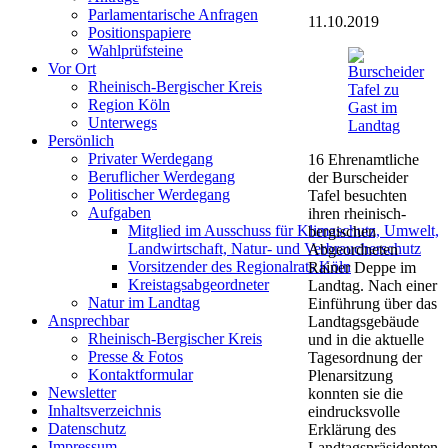
Parlamentarische Anfragen
11.10.2019
Positionspapiere
Wahlprüfsteine
Vor Ort
Rheinisch-Bergischer Kreis
Region Köln
Unterwegs
Persönlich
Privater Werdegang
16 Ehrenamtliche
Beruflicher Werdegang
der Burscheider
Politischer Werdegang
Tafel besuchten
Aufgaben
ihren rheinisch-
Mitglied im Ausschuss für Klimaschutz, Umwelt,
bergischen
Landwirtschaft, Natur- und Verbraucherschutz
Abgeordneten
Vorsitzender des Regionalrats Köln
Rainer Deppe im
Kreistagsabgeordneter
Landtag. Nach einer
Natur im Landtag
Einführung über das
Ansprechbar
Landtagsgebäude
Rheinisch-Bergischer Kreis
und in die aktuelle
Presse & Fotos
Tagesordnung der
Kontaktformular
Plenarsitzung
Newsletter
konnten sie die
Inhaltsverzeichnis
eindrucksvolle
Datenschutz
Erklärung des
Impressum
Landtagspräsidenten