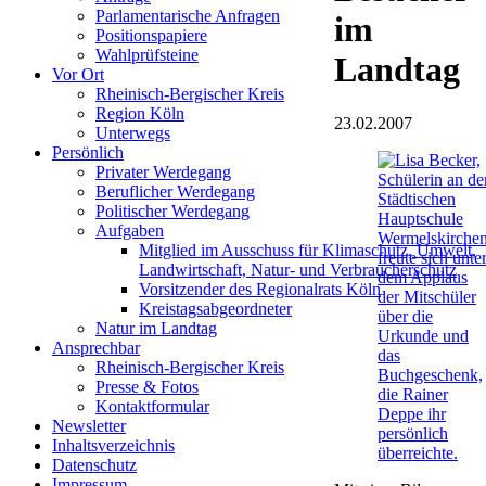
Parlamentarische Anfragen
im
Positionspapiere
Wahlprüfsteine
Landtag
Vor Ort
Rheinisch-Bergischer Kreis
Region Köln
23.02.2007
Unterwegs
Persönlich
Privater Werdegang
Beruflicher Werdegang
Politischer Werdegang
Aufgaben
Mitglied im Ausschuss für Klimaschutz, Umwelt,
Landwirtschaft, Natur- und Verbraucherschutz
Vorsitzender des Regionalrats Köln
Kreistagsabgeordneter
Natur im Landtag
Ansprechbar
Rheinisch-Bergischer Kreis
Presse & Fotos
Kontaktformular
Newsletter
Inhaltsverzeichnis
Datenschutz
Impressum