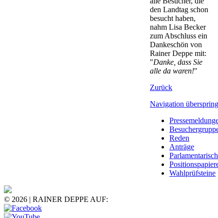
alle Besucher, die
den Landtag schon
besucht haben,
nahm Lisa Becker
zum Abschluss ein
Dankeschön von
Rainer Deppe mit:
"
Danke, dass Sie
alle da waren!
"
Zurück
Navigation übersprin
Pressemeldung
Besuchergrupp
Reden
Anträge
Parlamentarisc
Positionspapier
Wahlprüfsteine
© 2026 | RAINER DEPPE AUF: