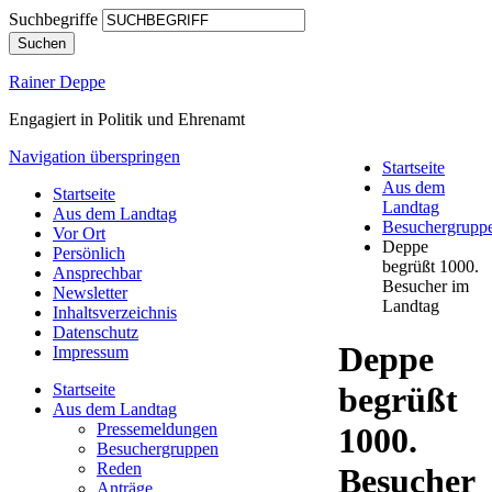
Suchbegriffe
Suchen
Rainer Deppe
Engagiert in Politik und Ehrenamt
Navigation überspringen
Startseite
Aus dem
Startseite
Landtag
Aus dem Landtag
Besuchergrupp
Vor Ort
Deppe
Persönlich
begrüßt 1000.
Ansprechbar
Besucher im
Newsletter
Landtag
Inhaltsverzeichnis
Datenschutz
Deppe
Impressum
Startseite
begrüßt
Aus dem Landtag
Pressemeldungen
1000.
Besuchergruppen
Reden
Besucher
Anträge