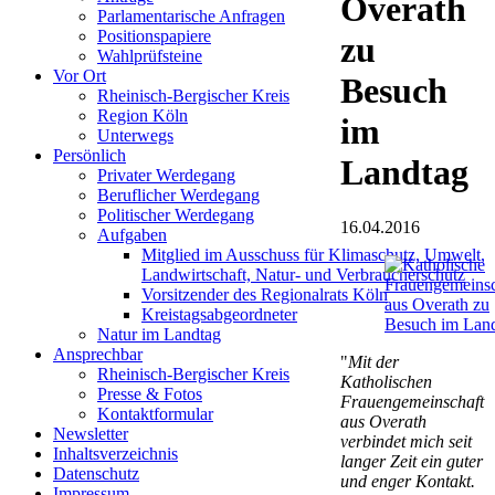
Overath
Parlamentarische Anfragen
Positionspapiere
zu
Wahlprüfsteine
Vor Ort
Besuch
Rheinisch-Bergischer Kreis
Region Köln
im
Unterwegs
Persönlich
Landtag
Privater Werdegang
Beruflicher Werdegang
Politischer Werdegang
16.04.2016
Aufgaben
Mitglied im Ausschuss für Klimaschutz, Umwelt,
Landwirtschaft, Natur- und Verbraucherschutz
Vorsitzender des Regionalrats Köln
Kreistagsabgeordneter
Natur im Landtag
Ansprechbar
"
Mit der
Rheinisch-Bergischer Kreis
Katholischen
Presse & Fotos
Frauengemeinschaft
Kontaktformular
aus Overath
Newsletter
verbindet mich seit
Inhaltsverzeichnis
langer Zeit ein guter
Datenschutz
und enger Kontakt.
Impressum