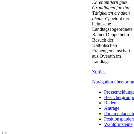
Ehrenamtlern gute
Grundlagen für Ihre
Tätigkeiten erhalten
bleiben
", betont der
heimische
Landtagsabgeordnete
Rainer Deppe beim
Besuch der
Katholischen
Frauengemeinschaft
aus Overath im
Landtag.
Zurück
Navigation übersprin
Pressemeldung
Besuchergrupp
Reden
Anträge
Parlamentarisc
Positionspapier
Wahlprüfsteine