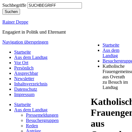
Suchbegriffe
Suchen
Rainer Deppe
Engagiert in Politik und Ehrenamt
Navigation überspringen
Startseite
Aus dem
Startseite
Landtag
Aus dem Landtag
Besuchergrupp
Vor Ort
Katholische
Persönlich
Frauengemeinsc
Ansprechbar
aus Overath
Newsletter
zu Besuch im
Inhaltsverzeichnis
Landtag
Datenschutz
Impressum
Katholisc
Startseite
Aus dem Landtag
Frauengem
Pressemeldungen
Besuchergruppen
aus
Reden
Anträge