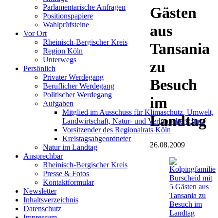
Parlamentarische Anfragen
Gästen
Positionspapiere
Wahlprüfsteine
aus
Vor Ort
Rheinisch-Bergischer Kreis
Tansania
Region Köln
Unterwegs
zu
Persönlich
Privater Werdegang
Besuch
Beruflicher Werdegang
Politischer Werdegang
im
Aufgaben
Mitglied im Ausschuss für Klimaschutz, Umwelt,
Landtag
Landwirtschaft, Natur- und Verbraucherschutz
Vorsitzender des Regionalrats Köln
Kreistagsabgeordneter
26.08.2009
Natur im Landtag
Ansprechbar
Rheinisch-Bergischer Kreis
Presse & Fotos
Kontaktformular
Newsletter
Inhaltsverzeichnis
Datenschutz
Impressum