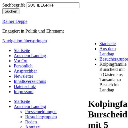
Suchbegriffe
Suchen
Rainer Deppe
Engagiert in Politik und Ehrenamt
Navigation überspringen
Startseite
Aus dem
Startseite
Landtag
Aus dem Landtag
Besuchergrupp
Vor Ort
Kolpingfamilie
Persönlich
Burscheid mit
Ansprechbar
5 Gästen aus
Newsletter
Tansania zu
Inhaltsverzeichnis
Besuch im
Datenschutz
Landtag
Impressum
Kolpingfa
Startseite
Aus dem Landtag
Pressemeldungen
Burscheid
Besuchergruppen
Reden
mit 5
Anträge