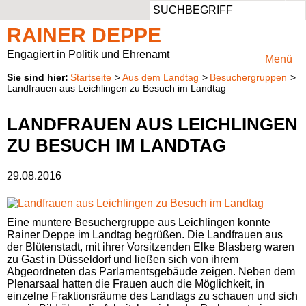
Such
Ansprechbar
Persönlich
Aufgaben
Vor Ort
RAINER DEPPE
Rheinisch-Bergischer Kreis
Privater Werdegang
Rheinisch-Bergischer Kreis
Mitglied im Ausschuss für Klimaschutz, Umwelt, Landwirtschaft, Natur- und Verbraucherschutz
Engagiert in Politik und Ehrenamt
Menü
Startseite
Aus dem Landtag
Besuchergruppen
Region Köln
Beruflicher Werdegang
Vorsitzender des Regionalrats Köln
Presse & Fotos
Landfrauen aus Leichlingen zu Besuch im Landtag
Unterwegs
Politischer Werdegang
Kreistagsabgeordneter
Kontaktformular
LANDFRAUEN AUS LEICHLINGEN
ZU BESUCH IM LANDTAG
Aufgaben
29.08.2016
Natur im Landtag
Eine muntere Besuchergruppe aus Leichlingen konnte
Rainer Deppe im Landtag begrüßen. Die Landfrauen aus
der Blütenstadt, mit ihrer Vorsitzenden Elke Blasberg waren
zu Gast in Düsseldorf und ließen sich von ihrem
Abgeordneten das Parlamentsgebäude zeigen. Neben dem
Plenarsaal hatten die Frauen auch die Möglichkeit, in
einzelne Fraktionsräume des Landtags zu schauen und sich