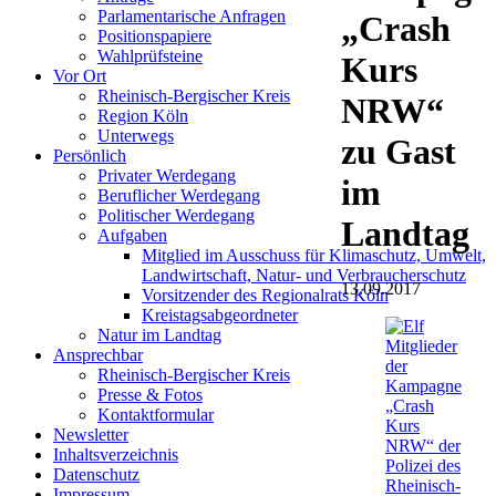
Parlamentarische Anfragen
„Crash
Positionspapiere
Wahlprüfsteine
Kurs
Vor Ort
Rheinisch-Bergischer Kreis
NRW“
Region Köln
Unterwegs
zu Gast
Persönlich
Privater Werdegang
im
Beruflicher Werdegang
Politischer Werdegang
Landtag
Aufgaben
Mitglied im Ausschuss für Klimaschutz, Umwelt,
Landwirtschaft, Natur- und Verbraucherschutz
13.09.2017
Vorsitzender des Regionalrats Köln
Kreistagsabgeordneter
Natur im Landtag
Ansprechbar
Rheinisch-Bergischer Kreis
Presse & Fotos
Kontaktformular
Newsletter
Inhaltsverzeichnis
Datenschutz
Impressum