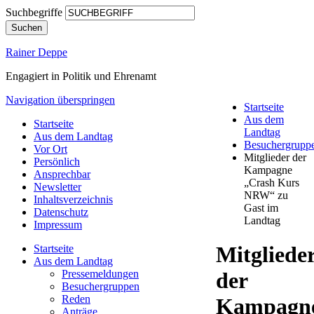
Suchbegriffe
Suchen
Rainer Deppe
Engagiert in Politik und Ehrenamt
Navigation überspringen
Startseite
Aus dem
Startseite
Landtag
Aus dem Landtag
Besuchergrupp
Vor Ort
Mitglieder der
Persönlich
Kampagne
Ansprechbar
„Crash Kurs
Newsletter
NRW“ zu
Inhaltsverzeichnis
Gast im
Datenschutz
Landtag
Impressum
Mitgliede
Startseite
Aus dem Landtag
Pressemeldungen
der
Besuchergruppen
Reden
Kampagn
Anträge