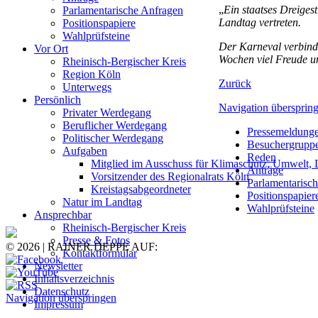
„
Ein staatses Dreiges
Parlamentarische Anfragen
Landtag vertreten.
Positionspapiere
Wahlprüfsteine
Der Karneval verbind
Vor Ort
Wochen viel Freude un
Rheinisch-Bergischer Kreis
Region Köln
Zurück
Unterwegs
Persönlich
Navigation übersprin
Privater Werdegang
Beruflicher Werdegang
Pressemeldung
Politischer Werdegang
Besuchergrupp
Aufgaben
Reden
Mitglied im Ausschuss für Klimaschutz, Umwelt, 
Anträge
Vorsitzender des Regionalrats Köln
Parlamentarisc
Kreistagsabgeordneter
Positionspapier
Natur im Landtag
Wahlprüfsteine
Ansprechbar
Rheinisch-Bergischer Kreis
Presse & Fotos
© 2026 | RAINER DEPPE AUF:
Kontaktformular
Newsletter
Inhaltsverzeichnis
Datenschutz
Navigation überspringen
Impressum