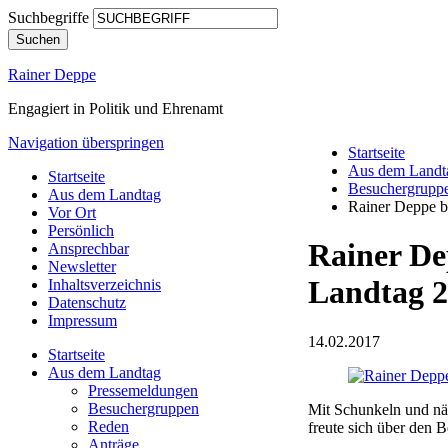
Suchbegriffe
Suchen
Rainer Deppe
Engagiert in Politik und Ehrenamt
Navigation überspringen
Startseite
Aus dem Landt
Startseite
Besuchergrupp
Aus dem Landtag
Rainer Deppe b
Vor Ort
Persönlich
Rainer De
Ansprechbar
Newsletter
Landtag 
Inhaltsverzeichnis
Datenschutz
Impressum
14.02.2017
Startseite
Aus dem Landtag
Pressemeldungen
Besuchergruppen
Mit Schunkeln und när
Reden
freute sich über den 
Anträge