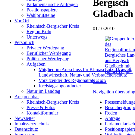
Bergisch
Parlamentarische Anfragen
Positionspapiere
Gladbach
Wahlprüfsteine
Vor Ort
Rheinisch-Bergischer Kreis
01.10.2010
Region Köln
Unterwegs
Persönlich
Privater Werdegang
Beruflicher Werdegang
Politischer Werdegang
Aufgaben
Mitglied im Ausschuss für Klimaschutz, Umwelt,
Landwirtschaft, Natur- und Verbraucherschutz
Vorsitzender des Regionalrats Köln
Zurück
Kreistagsabgeordneter
Natur im Landtag
Navigation übersprin
Ansprechbar
Pressemeldung
Rheinisch-Bergischer Kreis
Besuchergrupp
Presse & Fotos
Reden
Kontaktformular
Anträge
Newsletter
Parlamentarisc
Inhaltsverzeichnis
Positionspapier
Datenschutz
Wahlprüfsteine
Impressum