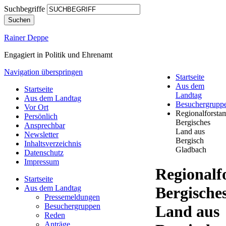
Suchbegriffe
Suchen
Rainer Deppe
Engagiert in Politik und Ehrenamt
Navigation überspringen
Startseite
Aus dem
Startseite
Landtag
Aus dem Landtag
Besuchergrupp
Vor Ort
Regionalforsta
Persönlich
Bergisches
Ansprechbar
Land aus
Newsletter
Bergisch
Inhaltsverzeichnis
Gladbach
Datenschutz
Impressum
Regionalf
Startseite
Aus dem Landtag
Bergische
Pressemeldungen
Besuchergruppen
Land aus
Reden
Anträge