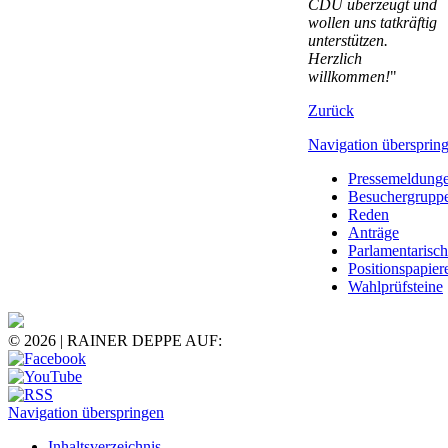
CDU überzeugt und
wollen uns tatkräftig
unterstützen.
Herzlich
willkommen!
"
Zurück
Navigation übersprin
Pressemeldung
Besuchergrupp
Reden
Anträge
Parlamentarisc
Positionspapier
Wahlprüfsteine
© 2026 | RAINER DEPPE AUF:
Navigation überspringen
Inhaltsverzeichnis