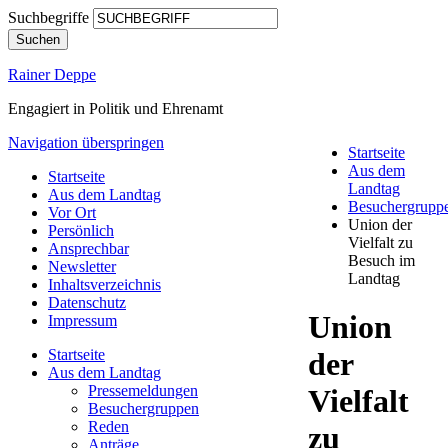
Suchbegriffe
Suchen
Rainer Deppe
Engagiert in Politik und Ehrenamt
Navigation überspringen
Startseite
Aus dem
Startseite
Landtag
Aus dem Landtag
Besuchergrupp
Vor Ort
Union der
Persönlich
Vielfalt zu
Ansprechbar
Besuch im
Newsletter
Landtag
Inhaltsverzeichnis
Datenschutz
Union
Impressum
Startseite
der
Aus dem Landtag
Pressemeldungen
Vielfalt
Besuchergruppen
Reden
zu
Anträge