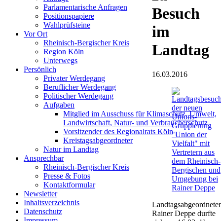
Parlamentarische Anfragen
Besuch
Positionspapiere
Wahlprüfsteine
im
Vor Ort
Rheinisch-Bergischer Kreis
Landtag
Region Köln
Unterwegs
Persönlich
16.03.2016
Privater Werdegang
Beruflicher Werdegang
Politischer Werdegang
Aufgaben
Mitglied im Ausschuss für Klimaschutz, Umwelt,
Landwirtschaft, Natur- und Verbraucherschutz
Vorsitzender des Regionalrats Köln
Kreistagsabgeordneter
Natur im Landtag
Ansprechbar
Rheinisch-Bergischer Kreis
Presse & Fotos
Kontaktformular
Newsletter
Inhaltsverzeichnis
Landtagsabgeordneter
Datenschutz
Rainer Deppe durfte
Impressum