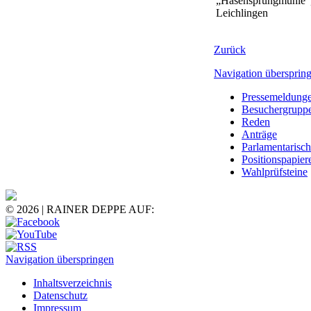
„Hasensprungmühle“
Leichlingen
Zurück
Navigation übersprin
Pressemeldung
Besuchergrupp
Reden
Anträge
Parlamentarisc
Positionspapier
Wahlprüfsteine
© 2026 | RAINER DEPPE AUF:
Navigation überspringen
Inhaltsverzeichnis
Datenschutz
Impressum