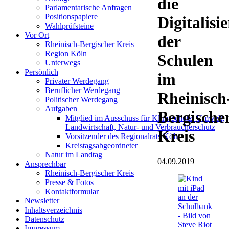
die
Parlamentarische Anfragen
Positionspapiere
Digitalisi
Wahlprüfsteine
Vor Ort
der
Rheinisch-Bergischer Kreis
Region Köln
Schulen
Unterwegs
Persönlich
im
Privater Werdegang
Beruflicher Werdegang
Rheinisch
Politischer Werdegang
Aufgaben
Bergische
Mitglied im Ausschuss für Klimaschutz, Umwelt,
Landwirtschaft, Natur- und Verbraucherschutz
Kreis
Vorsitzender des Regionalrats Köln
Kreistagsabgeordneter
Natur im Landtag
04.09.2019
Ansprechbar
Rheinisch-Bergischer Kreis
Presse & Fotos
Kontaktformular
Newsletter
Inhaltsverzeichnis
Datenschutz
Impressum