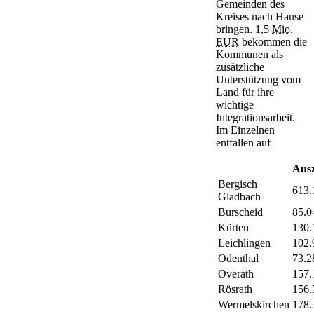
Gemeinden des
Kreises nach Hause
bringen. 1,5
Mio.
EUR
bekommen die
Kommunen als
zusätzliche
Unterstützung vom
Land für ihre
wichtige
Integrationsarbeit.
Im Einzelnen
entfallen auf
Ausz
Bergisch
613.
Gladbach
Burscheid
85.0
Kürten
130.
Leichlingen
102.
Odenthal
73.2
Overath
157.
Rösrath
156.
Wermelskirchen
178.