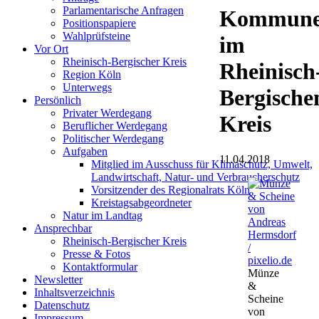
Parlamentarische Anfragen
Kommun
Positionspapiere
Wahlprüfsteine
im
Vor Ort
Rheinisch-Bergischer Kreis
Rheinisch
Region Köln
Unterwegs
Bergische
Persönlich
Privater Werdegang
Kreis
Beruflicher Werdegang
Politischer Werdegang
Aufgaben
11.04.2018
Mitglied im Ausschuss für Klimaschutz, Umwelt,
Landwirtschaft, Natur- und Verbraucherschutz
Vorsitzender des Regionalrats Köln
Kreistagsabgeordneter
Natur im Landtag
Ansprechbar
Rheinisch-Bergischer Kreis
Presse & Fotos
Kontaktformular
Münze
Newsletter
&
Inhaltsverzeichnis
Scheine
Datenschutz
von
Impressum