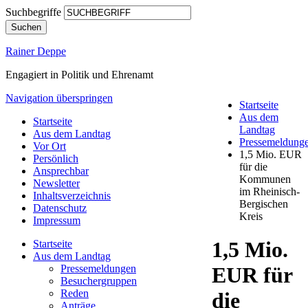
Suchbegriffe
Suchen
Rainer Deppe
Engagiert in Politik und Ehrenamt
Navigation überspringen
Startseite
Aus dem
Startseite
Landtag
Aus dem Landtag
Pressemeldung
Vor Ort
1,5 Mio. EUR
Persönlich
für die
Ansprechbar
Kommunen
Newsletter
im Rheinisch-
Inhaltsverzeichnis
Bergischen
Datenschutz
Kreis
Impressum
1,5 Mio.
Startseite
Aus dem Landtag
Pressemeldungen
EUR für
Besuchergruppen
Reden
die
Anträge