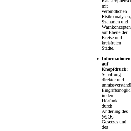
Katastrophensc
mit
verbindlichen
Risikoanalysen,
Szenarien und
Warnkonzepten
auf Ebene der
Kreise und
kreisfreien
Städte.
Informationen
auf
Knopfdruck:
Schaffung
direkter und
unmissverständl
Eingriffsmöglic
in den
Hörfunk
durch
Änderung des
WDR
-
Gesetzes und
des