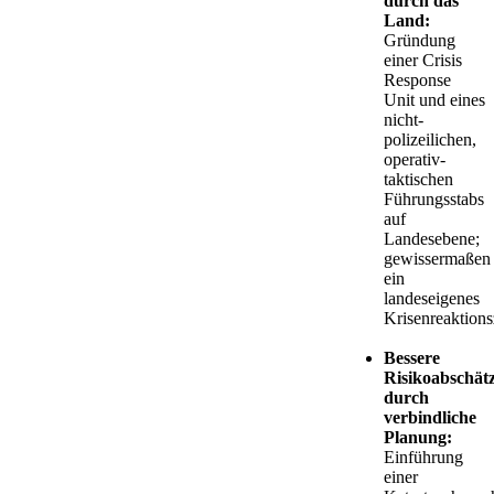
durch das
Land:
Gründung
einer Crisis
Response
Unit und eines
nicht-
polizeilichen,
operativ-
taktischen
Führungsstabs
auf
Landesebene;
gewissermaßen
ein
landeseigenes
Krisenreaktion
Bessere
Risikoabschät
durch
verbindliche
Planung:
Einführung
einer