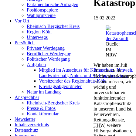
Katastrop
Parlamentarische Anfragen
Positionspapiere
Wahlprüfsteine
15.02.2022
Vor Ort
Rheinisch-Bergischer Kreis
Region Köln
Unterwegs
Persönlich
Quelle:
Privater Werdegang
IM
Beruflicher Werdegang
NRW
Politischer Werdegang
Aufgaben
Wir haben im Juli
Mitglied im Ausschuss für Klimaschutz, Umwelt,
2021 durch die
Landwirtschaft, Natur- und Verbraucherschutz
Hochwasserkatastrop
Vorsitzender des Regionalrats Köln
erleben müssen, wie
Kreistagsabgeordneter
wichtig und
Natur im Landtag
unverzichtbar ein
Ansprechbar
funktionierender
Rheinisch-Bergischer Kreis
Katastrophenschutz
Presse & Fotos
in unserem Land ist.
Kontaktformular
Feuerwehren,
Newsletter
Rettungsdienste,
Inhaltsverzeichnis
THW
, weitere
Datenschutz
Hilfsorganisationen,
Impressum