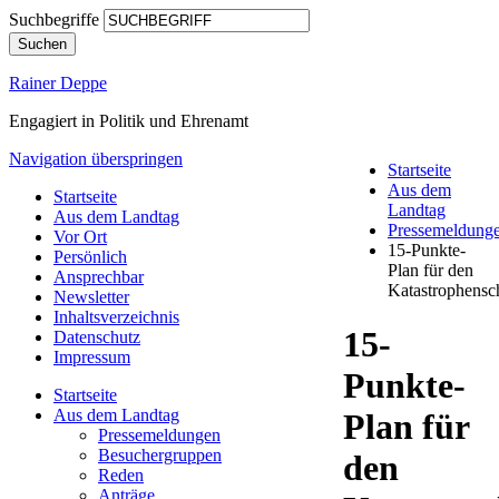
Suchbegriffe
Suchen
Rainer Deppe
Engagiert in Politik und Ehrenamt
Navigation überspringen
Startseite
Aus dem
Startseite
Landtag
Aus dem Landtag
Pressemeldung
Vor Ort
15-Punkte-
Persönlich
Plan für den
Ansprechbar
Katastrophensc
Newsletter
Inhaltsverzeichnis
15-
Datenschutz
Impressum
Punkte-
Startseite
Aus dem Landtag
Plan für
Pressemeldungen
Besuchergruppen
den
Reden
Anträge