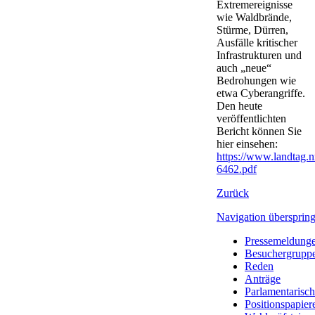
Extremereignisse
wie Waldbrände,
Stürme, Dürren,
Ausfälle kritischer
Infrastrukturen und
auch „neue“
Bedrohungen wie
etwa Cyberangriffe.
Den heute
veröffentlichten
Bericht können Sie
hier einsehen:
https://www.landta
6462.pdf
Zurück
Navigation übersprin
Pressemeldung
Besuchergrupp
Reden
Anträge
Parlamentarisc
Positionspapier