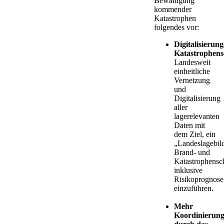
Bewältigung
kommender
Katastrophen
folgendes vor:
Digitalisierung
Katastrophens
Landesweit
einheitliche
Vernetzung
und
Digitalisierung
aller
lagerelevanten
Daten mit
dem Ziel, ein
„Landeslagebil
Brand- und
Katastrophensc
inklusive
Risikoprognose
einzuführen.
Mehr
Koordinierun