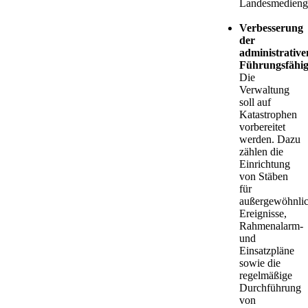
Landesmedienge
Verbesserung
der
administrative
Führungsfähig
Die
Verwaltung
soll auf
Katastrophen
vorbereitet
werden. Dazu
zählen die
Einrichtung
von Stäben
für
außergewöhnli
Ereignisse,
Rahmenalarm-
und
Einsatzpläne
sowie die
regelmäßige
Durchführung
von