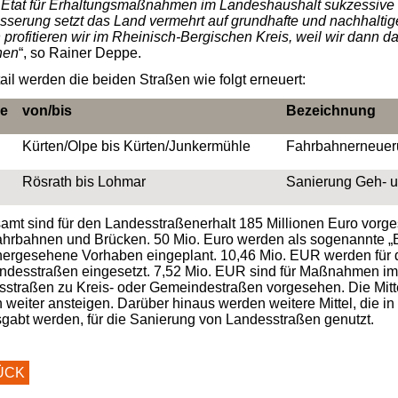
r Etat für Erhaltungsmaßnahmen im Landeshaushalt sukzessive e
serung setzt das Land vermehrt auf grundhafte und nachhaltig
profitieren wir im Rheinisch-Bergischen Kreis, weil wir dann 
hen
“, so Rainer Deppe.
ail werden die beiden Straßen wie folgt erneuert:
ße
von/bis
Bezeichnung
Kürten/Olpe bis Kürten/Junkermühle
Fahrbahnerneuer
Rösrath bis Lohmar
Sanierung Geh- 
amt sind für den Landesstraßenerhalt 185 Millionen Euro vorge
hrbahnen und Brücken. 50 Mio. Euro werden als sogenannte „
hergesehene Vorhaben eingeplant. 10,46 Mio. EUR werden für
andesstraßen eingesetzt. 7,52 Mio. EUR sind für Maßnahmen 
straßen zu Kreis- oder Gemeindestraßen vorgesehen. Die Mitte
 weiter ansteigen. Darüber hinaus werden weitere Mittel, die in
gabt werden, für die Sanierung von Landesstraßen genutzt.
ÜCK