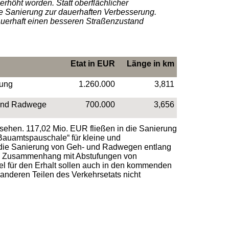
rhöht worden. Statt oberflächlicher
e Sanierung zur dauerhaften Verbesserung.
dauerhaft einen besseren Straßenzustand
Etat in EUR
Länge in
km
ung
1.260.000
3,811
und Radwege
700.000
3,656
sehen. 117,02 Mio. EUR fließen in die Sanierung
Bauamtspauschale“ für kleine und
 die Sanierung von Geh- und Radwegen entlang
im Zusammenhang mit Abstufungen von
l für den Erhalt sollen auch in den kommenden
 anderen Teilen des Verkehrsetats nicht