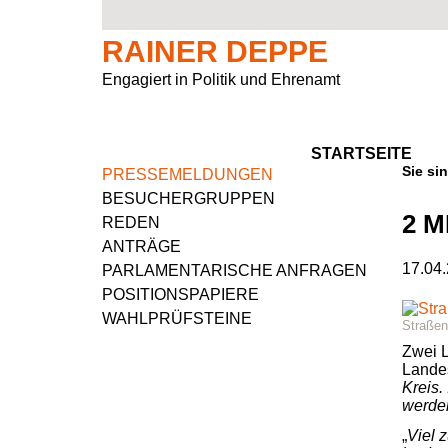
Ansprechbar
Persönlich
Aufgaben
Vor Ort
RAINER DEPPE
Rheinisch-Bergischer Kreis
Privater Werdegang
Rheinisch-Bergischer Kreis
Mitglied im Ausschuss für Klimaschutz, Umwelt, Landwirtschaft, Natur- und Verbraucherschutz
Engagiert in Politik und Ehrenamt
Region Köln
Beruflicher Werdegang
Vorsitzender des Regionalrats Köln
Presse & Fotos
Navigation
STARTSEITE
Navigation
überspringen
Unterwegs
Politischer Werdegang
Kreistagsabgeordneter
Kontaktformular
PRESSEMELDUNGEN
überspringen
BESUCHERGRUPPEN
2 M
REDEN
Aufgaben
ANTRÄGE
17.04
PARLAMENTARISCHE ANFRAGEN
Natur im Landtag
POSITIONSPAPIERE
WAHLPRÜFSTEINE
Straßen
Zwei 
Lande
Kreis.
werde
„
Viel 