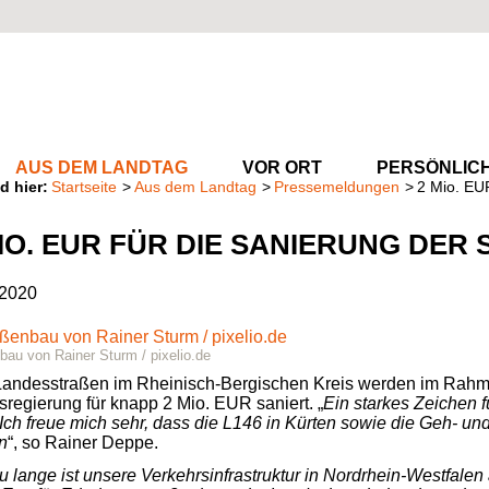
AUS DEM LANDTAG
VOR ORT
PERSÖNLIC
Startseite
Aus dem Landtag
Pressemeldungen
2 Mio. EU
IO. EUR FÜR DIE SANIERUNG DER 
.2020
bau von Rainer Sturm / pixelio.de
Landesstraßen im Rheinisch-Bergischen Kreis werden im Rah
sregierung für knapp 2
Mio.
EUR
saniert. „
Ein starkes Zeichen fü
 Ich freue mich sehr, dass die L146 in Kürten sowie die Geh- u
n
“, so Rainer Deppe.
zu lange ist unsere Verkehrsinfrastruktur in Nordrhein-Westfalen