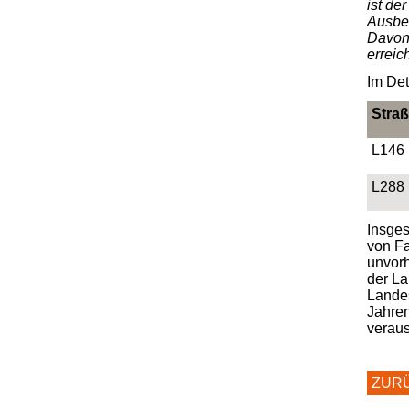
ist de
Ausbes
Davon 
erreic
Im Det
Stra
L146
L288
Insges
von Fa
unvor
der L
Landes
Jahren
veraus
ZUR