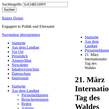
Suchbegriffe
Suchen
Rainer Deppe
Engagiert in Politik und Ehrenamt
Navigation überspringen
Startseite
Aus dem
Startseite
Landtag
Aus dem Landtag
Pressemeldung
Vor Ort
21. März
Persönlich
Internationaler
Ansprechbar
Tag des
Newsletter
Waldes
Inhaltsverzeichnis
Datenschutz
21. März
Impressum
Startseite
Internatio
Aus dem Landtag
Pressemeldungen
Tag des
Besuchergruppen
Reden
Waldes
Anträge