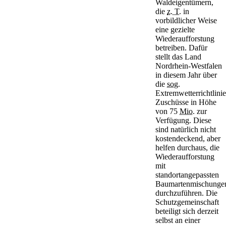
Waldeigentümern,
die
z. T.
in
vorbildlicher Weise
eine gezielte
Wiederaufforstung
betreiben. Dafür
stellt das Land
Nordrhein-Westfalen
in diesem Jahr über
die
sog.
Extremwetterrichtlinie
Zuschüsse in Höhe
von 75
Mio.
zur
Verfügung. Diese
sind natürlich nicht
kostendeckend, aber
helfen durchaus, die
Wiederaufforstung
mit
standortangepassten
Baumartenmischunge
durchzuführen. Die
Schutzgemeinschaft
beteiligt sich derzeit
selbst an einer