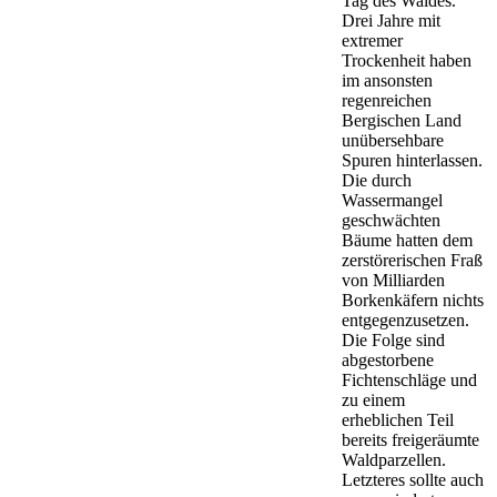
Tag des Waldes.
Drei Jahre mit
extremer
Trockenheit haben
im ansonsten
regenreichen
Bergischen Land
unübersehbare
Spuren hinterlassen.
Die durch
Wassermangel
geschwächten
Bäume hatten dem
zerstörerischen Fraß
von Milliarden
Borkenkäfern nichts
entgegenzusetzen.
Die Folge sind
abgestorbene
Fichtenschläge und
zu einem
erheblichen Teil
bereits freigeräumte
Waldparzellen.
Letzteres sollte auch