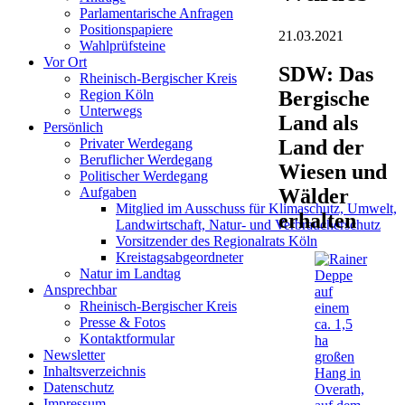
Parlamentarische Anfragen
Positionspapiere
21.03.2021
Wahlprüfsteine
Vor Ort
SDW: Das
Rheinisch-Bergischer Kreis
Bergische
Region Köln
Unterwegs
Land als
Persönlich
Land der
Privater Werdegang
Beruflicher Werdegang
Wiesen und
Politischer Werdegang
Wälder
Aufgaben
Mitglied im Ausschuss für Klimaschutz, Umwelt,
erhalten
Landwirtschaft, Natur- und Verbraucherschutz
Vorsitzender des Regionalrats Köln
Kreistagsabgeordneter
Natur im Landtag
Ansprechbar
Rheinisch-Bergischer Kreis
Presse & Fotos
Kontaktformular
Newsletter
Inhaltsverzeichnis
Datenschutz
Impressum