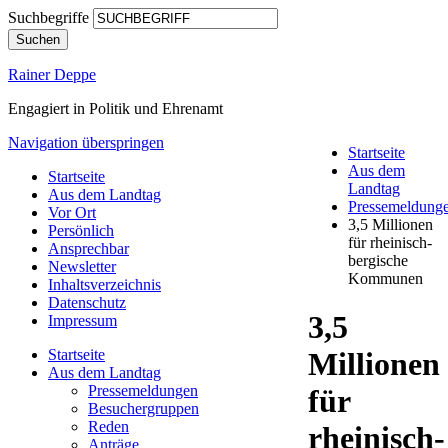
Suchbegriffe
Suchen
Rainer Deppe
Engagiert in Politik und Ehrenamt
Navigation überspringen
Startseite
Aus dem
Startseite
Landtag
Aus dem Landtag
Pressemeldung
Vor Ort
3,5 Millionen
Persönlich
für rheinisch-
Ansprechbar
bergische
Newsletter
Kommunen
Inhaltsverzeichnis
Datenschutz
3,5
Impressum
Startseite
Millionen
Aus dem Landtag
Pressemeldungen
für
Besuchergruppen
Reden
rheinisch-
Anträge