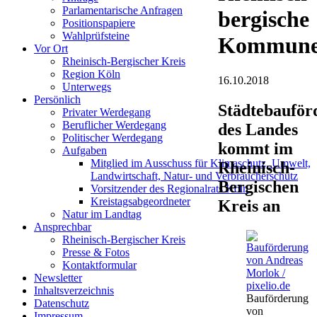
Parlamentarische Anfragen
bergische
Positionspapiere
Wahlprüfsteine
Kommun
Vor Ort
Rheinisch-Bergischer Kreis
Region Köln
16.10.2018
Unterwegs
Persönlich
Städtebauför
Privater Werdegang
Beruflicher Werdegang
des Landes
Politischer Werdegang
kommt im
Aufgaben
Mitglied im Ausschuss für Klimaschutz, Umwelt,
Rheinisch-
Landwirtschaft, Natur- und Verbraucherschutz
Bergischen
Vorsitzender des Regionalrats Köln
Kreistagsabgeordneter
Kreis an
Natur im Landtag
Ansprechbar
Rheinisch-Bergischer Kreis
Presse & Fotos
Kontaktformular
Newsletter
Inhaltsverzeichnis
Bauförderung
Datenschutz
von
Impressum