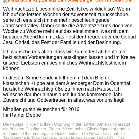
Weihnachtszeit, besinnliche Zeit! Ist es wirklich so? Wenn
ich auf die letzten Wochen der Adventszeit zurückschaue,
sehe ich eine sich immer mehr beschleunigende
Jahresendralley. Dabei sollte die Adventszeit uns doch von
Woche zu Woche mehr auf das einstimmen, was mit dem
heutigen Abend kommt: das Fest der Freude über die Geburt
Jesu Christi, das Fest der Familie und der Besinnung.
Ich wünsche uns allen, dass wir zumindest ab heute alle
hektischen Vorbereitungen ausklingen lassen und im Kreise
unserer Liebsten ein besinnliches Weihnachtsfest feiern
können.
In diesem Sinne sende ich Ihnen mit dem Bild der
klassischen Krippe aus dem Altenberger Dom in Odenthal
herzliche Weihnachtsgrüße zu Ihnen nach Hause. Ich
wünsche darüber hinaus auch für das kommende Jahr
Zuversicht und Gottvertrauen in alles, was vor uns liegt!
Mit allen guten Wünschen für 2016!
Ihr Rainer Deppe
Die heutige Krippe hat ihren Ursprung in den 1940er Jahren und ersetzt
die früheren Gipsfiguren. Die
ca.
60
cm
hohen Gliederfiguren stammen
von einem Oberammergauer Holzschnitzer. Die Gewänder schuf die
Textilkünstlerin Tony Bachem-Heinen in den Jahren 1941-1951. Das