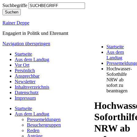
Suchbegriffe
Suchen
Rainer Deppe
Engagiert in Politik und Ehrenamt
Navigation überspringen
Startseite
Aus dem
Startseite
Landtag
Aus dem Landtag
Pressemeldung
Vor Ort
Hochwasser-
Persönlich
Soforthilfe
Ansprechbar
NRW ab
Newsletter
sofort zu
Inhaltsverzeichnis
beantragen
Datenschutz
Impressum
Hochwass
Startseite
Aus dem Landtag
Soforthilf
Pressemeldungen
Besuchergruppen
NRW ab
Reden
Anträge