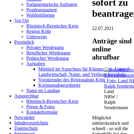
sofort zu
Parlamentarische Anfragen
Positionspapiere
beantrage
Wahlprüfsteine
Vor Ort
Rheinisch-Bergischer Kreis
22.07.2021
Region Köln
Unterwegs
Anträge sind
Persönlich
Privater Werdegang
online
Beruflicher Werdegang
abrufbar
Politischer Werdegang
Aufgaben
Mitglied im Ausschuss für Klimaschutz, Umwelt,
Landwirtschaft, Natur- und Verbraucherschutz
Vorsitzender des Regionalrats Köln
Kreistagsabgeordneter
Natur im Landtag
Land
Ansprechbar
NRW /
Rheinisch-Bergischer Kreis
Ralph
Presse & Fotos
Sondermann
Kontaktformular
Newsletter
Möglichst
Inhaltsverzeichnis
unbürokratisch und
Datenschutz
schnell - so soll die
Impressum
Soforthilfe bei den