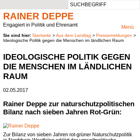
Such
Ansprechbar
Persönlich
Aufgaben
Vor Ort
RAINER DEPPE
Rheinisch-Bergischer Kreis
Privater Werdegang
Rheinisch-Bergischer Kreis
Mitglied im Ausschuss für Klimaschutz, Umwelt, Landwirtschaft, Natur- und Verbraucherschutz
Engagiert in Politik und Ehrenamt
Menü
Startseite
Aus dem Landtag
Pressemeldungen
Region Köln
Beruflicher Werdegang
Vorsitzender des Regionalrats Köln
Presse & Fotos
Ideologische Politik gegen die Menschen im ländlichen Raum
Unterwegs
Politischer Werdegang
Kreistagsabgeordneter
Kontaktformular
IDEOLOGISCHE POLITIK GEGEN
DIE MENSCHEN IM LÄNDLICHEN
Aufgaben
RAUM
Natur im Landtag
02.05.2017
Rainer Deppe zur naturschutzpolitischen
Bilanz nach sieben Jahren Rot-Grün:
Zur Bilanz von sieben Jahren rot-grüner Naturschutzpolitik