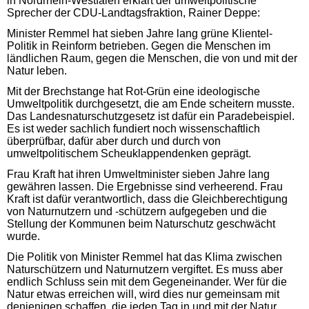
in Nordrhein-Westfalen erklärt der umweltpolitische
Sprecher der
CDU
-Landtagsfraktion, Rainer Deppe:
Minister Remmel hat sieben Jahre lang grüne Klientel-
Politik in Reinform betrieben. Gegen die Menschen im
ländlichen Raum, gegen die Menschen, die von und mit der
Natur leben.
Mit der Brechstange hat Rot-Grün eine ideologische
Umweltpolitik durchgesetzt, die am Ende scheitern musste.
Das Landesnaturschutzgesetz ist dafür ein Paradebeispiel.
Es ist weder sachlich fundiert noch wissenschaftlich
überprüfbar, dafür aber durch und durch von
umweltpolitischem Scheuklappendenken geprägt.
Frau Kraft hat ihren Umweltminister sieben Jahre lang
gewähren lassen. Die Ergebnisse sind verheerend. Frau
Kraft ist dafür verantwortlich, dass die Gleichberechtigung
von Naturnutzern und -schützern aufgegeben und die
Stellung der Kommunen beim Naturschutz geschwächt
wurde.
Die Politik von Minister Remmel hat das Klima zwischen
Naturschützern und Naturnutzern vergiftet. Es muss aber
endlich Schluss sein mit dem Gegeneinander. Wer für die
Natur etwas erreichen will, wird dies nur gemeinsam mit
denjenigen schaffen, die jeden Tag in und mit der Natur