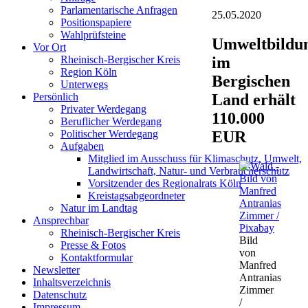
Parlamentarische Anfragen
25.05.2020
Positionspapiere
Wahlprüfsteine
Umweltbildu
Vor Ort
im
Rheinisch-Bergischer Kreis
Region Köln
Bergischen
Unterwegs
Land erhält
Persönlich
Privater Werdegang
110.000
Beruflicher Werdegang
EUR
Politischer Werdegang
Aufgaben
Mitglied im Ausschuss für Klimaschutz, Umwelt,
Landwirtschaft, Natur- und Verbraucherschutz
Vorsitzender des Regionalrats Köln
Kreistagsabgeordneter
Natur im Landtag
Ansprechbar
Rheinisch-Bergischer Kreis
Bild
Presse & Fotos
von
Kontaktformular
Manfred
Newsletter
Antranias
Inhaltsverzeichnis
Zimmer
Datenschutz
/
Impressum