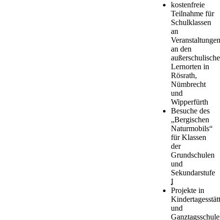
kostenfreie
Teilnahme für
Schulklassen
an
Veranstaltunge
an den
außerschulisch
Lernorten in
Rösrath,
Nümbrecht
und
Wipperfürth
Besuche des
„Bergischen
Naturmobils“
für Klassen
der
Grundschulen
und
Sekundarstufe
I
Projekte in
Kindertagesstät
und
Ganztagsschule