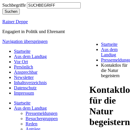
Suchbegriffe
Suchen
Rainer Deppe
Engagiert in Politik und Ehrenamt
Navigation überspringen
Startseite
Aus dem
Startseite
Landtag
Aus dem Landtag
Pressemeldung
Vor Ort
Kontaktlos für
Persönlich
die Natur
Ansprechbar
begeistern
Newsletter
Inhaltsverzeichnis
Kontaktlo
Datenschutz
Impressum
für die
Startseite
Aus dem Landtag
Natur
Pressemeldungen
Besuchergruppen
begeistern
Reden
Anträge