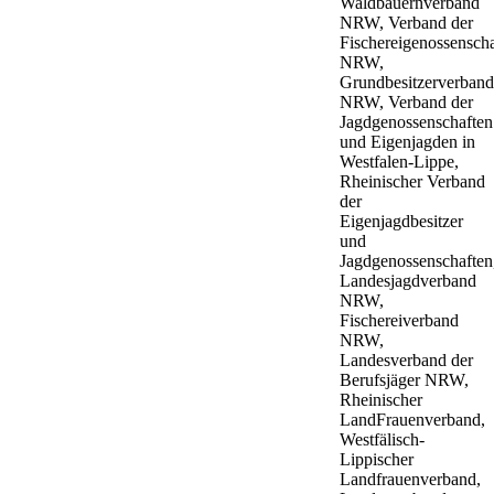
Waldbauernverband
NRW, Verband der
Fischereigenossensch
NRW,
Grundbesitzerverband
NRW, Verband der
Jagdgenossenschaften
und Eigenjagden in
Westfalen-Lippe,
Rheinischer Verband
der
Eigenjagdbesitzer
und
Jagdgenossenschaften
Landesjagdverband
NRW,
Fischereiverband
NRW,
Landesverband der
Berufsjäger NRW,
Rheinischer
LandFrauenverband,
Westfälisch-
Lippischer
Landfrauenverband,