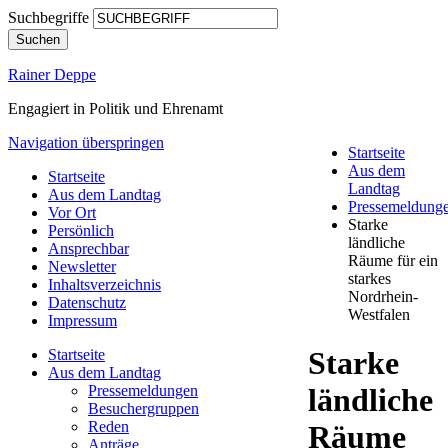
Suchbegriffe
Suchen
Rainer Deppe
Engagiert in Politik und Ehrenamt
Navigation überspringen
Startseite
Aus dem
Startseite
Landtag
Aus dem Landtag
Pressemeldung
Vor Ort
Starke
Persönlich
ländliche
Ansprechbar
Räume für ein
Newsletter
starkes
Inhaltsverzeichnis
Nordrhein-
Datenschutz
Westfalen
Impressum
Starke
Startseite
Aus dem Landtag
Pressemeldungen
ländliche
Besuchergruppen
Reden
Räume
Anträge