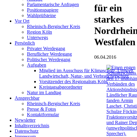
Parlamentarische Anfragen
für ein
Positionspapiere
Wahlprüfsteine
starkes
Vor Ort
Rheinisch-Bergischer Kreis
Nordrhein
Region Köln
Unterwegs
Westfalen
Persönlich
Privater Werdegang
Beruflicher Werdegang
06.04.2016
Politischer Werdegang
Aufgaben
Mitglied im Ausschuss für Klimaschutz, Umwelt,
Landwirtschaft, Natur- und Verbraucherschutz
Vorsitzender des Regionalrats Köln
Kreistagsabgeordneter
Natur im Landtag
Ansprechbar
Rheinisch-Bergischer Kreis
Presse & Fotos
Kontaktformular
Newsletter
Inhaltsverzeichnis
Datenschutz
Impressum