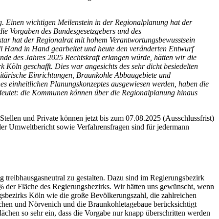
 Einen wichtigen Meilenstein in der Regionalplanung hat der
 die Vorgaben des Bundesgesetzgebers und des
ktar hat der Regionalrat mit hohem Verantwortungsbewusstsein
voll Hand in Hand gearbeitet und heute den veränderten Entwurf
de des Jahres 2025 Rechtskraft erlangen würde, hätten wir die
Köln geschafft. Dies war angesichts des sehr dicht besiedelten
itärische Einrichtungen, Braunkohle Abbaugebiete und
nes einheitlichen Planungskonzeptes ausgewiesen werden, haben die
edeutet: die Kommunen können über die Regionalplanung hinaus
 Stellen und Private können jetzt bis zum 07.08.2025 (Ausschlussfrist)
 der Umweltbericht sowie Verfahrensfragen sind für jedermann
g treibhausgasneutral zu gestalten. Dazu sind im Regierungsbezirk
%
der Fläche des Regierungsbezirks. Wir hätten uns gewünscht, wenn
sbezirks Köln wie die große Bevölkerungszahl, die zahlreichen
irchen und Nörvenich und die Braunkohletagebaue berücksichtigt
ächen so sehr ein, dass die Vorgabe nur knapp überschritten werden