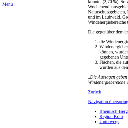
konnte. (2,70 %). S
Menü
Wochenendhausgebiete
Naturschutzgebieten,
und im Laubwald. Gro
Windenergiebereiche 
Die gegenüber dem er
die Windenergie
Windenergiebere
können, wurden
gegebenen Unter
Flächen, die au
wurden aus dem 
„
Die Aussagen geben 
Windenergiebereiche v
Zurück
Navigation übersprin
Rheinisch-Berg
Region Köln
Unterwegs