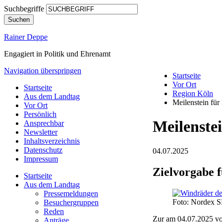
Suchbegriffe
Suchen
Rainer Deppe
Engagiert in Politik und Ehrenamt
Navigation überspringen
Startseite
Vor Ort
Startseite
Region Köln
Aus dem Landtag
Meilenstein für
Vor Ort
Persönlich
Meilenste
Ansprechbar
Newsletter
Inhaltsverzeichnis
Datenschutz
04.07.2025
Impressum
Zielvorgabe f
Startseite
Aus dem Landtag
Pressemeldungen
Foto: Nordex 
Besuchergruppen
Reden
Zur am 04.07.2025 vo
Anträge