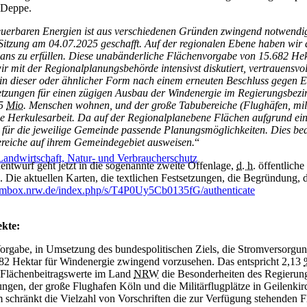
 Deppe.
uerbaren Energien ist aus verschiedenen Gründen zwingend notwendig.
 Sitzung am 04.07.2025 geschafft. Auf der regionalen Ebene haben wir
ans zu erfüllen. Diese unabänderliche Flächenvorgabe von 15.682 He
wir mit der Regionalplanungsbehörde intensivst diskutiert, vertrauens
in dieser oder ähnlicher Form nach einem erneuten Beschluss gegen En
tzungen für einen zügigen Ausbau der Windenergie im Regierungsbezirk 
,5
Mio.
Menschen wohnen, und der große Tabubereiche (Flughäfen, mil
ne Herkulesarbeit. Da auf der Regionalplanebene Flächen aufgrund ei
für die jeweilige Gemeinde passende Planungsmöglichkeiten. Dies b
ereiche auf ihrem Gemeindegebiet ausweisen.
“
Landwirtschaft, Natur- und Verbraucherschutz
nentwurf geht jetzt in die sogenannte zweite Offenlage,
d. h.
öffentliche
 Die aktuellen Karten, die textlichen Festsetzungen, die Begründung,
membox.nrw.de/index.php/s/T4P0Uy5Cb0135fG/authenticate
ekte:
Vorgabe, in Umsetzung des bundespolitischen Ziels, die Stromversorgun
82 Hektar für Windenergie zwingend vorzusehen. Das entspricht 2,13
r Flächenbeitragswerte im Land
NRW
die Besonderheiten des Regierung
ungen, der große Flughafen Köln und die Militärflugplätze in Geilenk
chränkt die Vielzahl von Vorschriften die zur Verfügung stehenden Fl