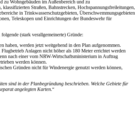
and zu Wohngebäuden im Außenbereich und zu
klassifizierten Straßen, Bahnstrecken, Hochspannungsfreileitungen,
giebereiche in Trinkwasserschutzgebieten, Überschwemmungsgebieten
onen, Teleskopen und Einrichtungen der Bundeswehr für
olgende (stark verallgemeinerte) Gründe:
sen haben, werden jetzt weitgehend in den Plan aufgenommen.
Flugbetrieb Anlagen nicht höher als 180 Meter errichtet werden
wenn nach einer vom NRW-Wirtschaftsministerium in Auftrag
etrieben werden können.
rischen Gründen nicht für Windenergie genutzt werden können,
ten sind in der Planbegründung beschrieben. Welche Gebiete für
separat angelegten Karten.
“