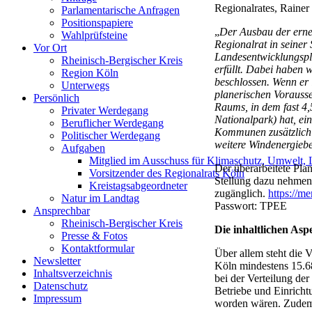
Regionalrates, Rainer
Parlamentarische Anfragen
Positionspapiere
„
Der Ausbau der erne
Wahlprüfsteine
Regionalrat in seiner
Vor Ort
Landesentwicklungspl
Rheinisch-Bergischer Kreis
erfüllt. Dabei haben 
Region Köln
beschlossen. Wenn er 
Unterwegs
planerischen Vorausse
Persönlich
Raums, in dem fast 4
Privater Werdegang
Nationalpark) hat, ei
Beruflicher Werdegang
Kommunen zusätzlich 
Politischer Werdegang
weitere Windenergieb
Aufgaben
Mitglied im Ausschuss für Klimaschutz, Umwelt, 
Der überarbeitete Pla
Vorsitzender des Regionalrats Köln
Stellung dazu nehmen.
Kreistagsabgeordneter
zugänglich.
https://
Natur im Landtag
Passwort: TPEE
Ansprechbar
Rheinisch-Bergischer Kreis
Die inhaltlichen Asp
Presse & Fotos
Kontaktformular
Über allem steht die 
Newsletter
Köln mindestens 15.6
Inhaltsverzeichnis
bei der Verteilung de
Datenschutz
Betriebe und Einricht
Impressum
worden wären. Zudem s