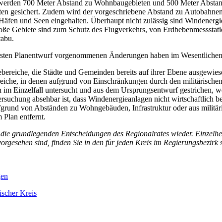
o werden 700 Meter Abstand zu Wohnbaugebieten und 500 Meter Abst
n gesichert. Zudem wird der vorgeschriebene Abstand zu Autobahnen, 
 Häfen und Seen eingehalten. Überhaupt nicht zulässig sind Windener
ße Gebiete sind zum Schutz des Flugverkehrs, von Erdbebenmessstati
tabu.
sten Planentwurf vorgenommenen Änderungen haben im Wesentlichen f
bereiche, die Städte und Gemeinden bereits auf ihrer Ebene ausgewie
iche, in denen aufgrund von Einschränkungen durch den militärischen 
 im Einzelfall untersucht und aus dem Ursprungsentwurf gestrichen, 
suchung absehbar ist, dass Windenergieanlagen nicht wirtschaftlich b
fgrund von Abständen zu Wohngebäuden, Infrastruktur oder aus militä
Plan entfernt.
die grundlegenden Entscheidungen des Regionalrates wieder. Einzelhei
orgesehen sind, finden Sie in den für jeden Kreis im Regierungsbezirk 
gen
ischer Kreis