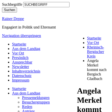
Suchbegriffe
Suchen
Rainer Deppe
Engagiert in Politik und Ehrenamt
Navigation überspringen
Startseite
Vor Ort
Startseite
Rheinisch-
Aus dem Landtag
Bergischer
Vor Ort
Kreis
Persönlich
Angela
Ansprechbar
Merkel
Newsletter
kommt nach
Inhaltsverzeichnis
Bergisch
Datenschutz
Gladbach
Impressum
Angela
Startseite
Aus dem Landtag
Pressemeldungen
Merkel
Besuchergruppen
Reden
kommt
Anträge