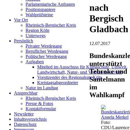
Parlamentarische Anfragen
nach
Positionspapiere
Wahlprüfsteine
Bergisch
Vor Ort
Rheinisch-Bergischer Kreis
Gladbach
Region Köln
Unterwegs
Persönlich
12.07.2017
Privater Werdegang
Beruflicher Werdegang
Bundeskanzle
Politischer Werdegang
Aufgaben
unterstützt
Mitglied im Ausschuss für Klimaschutz, Umwelt,
Tebroke und
Landwirtschaft, Natur- und Verbraucherschutz
Vorsitzender des Regionalrats Köln
Santelmann
Kreistagsabgeordneter
im
Natur im Landtag
Ansprechbar
Wahlkampf
Rheinisch-Bergischer Kreis
Presse & Fotos
Kontaktformular
Newsletter
Inhaltsverzeichnis
Foto:
Datenschutz
CDU/Laurence
Impressum