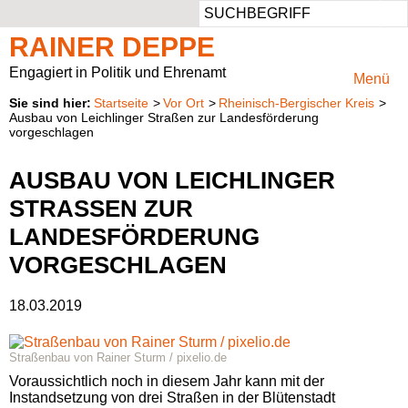
Such
Aus dem Landtag
Ansprechbar
Persönlich
Aufgaben
RAINER DEPPE
Pressemeldungen
Privater Werdegang
Rheinisch-Bergischer Kreis
Mitglied im Ausschuss für Klimaschutz, Umwelt, Landwirtschaft, Natur- und Verbraucherschutz
Engagiert in Politik und Ehrenamt
Menü
Startseite
Vor Ort
Rheinisch-Bergischer Kreis
Besuchergruppen
Beruflicher Werdegang
Vorsitzender des Regionalrats Köln
Presse & Fotos
Ausbau von Leichlinger Straßen zur Landesförderung
vorgeschlagen
Reden
Politischer Werdegang
Kreistagsabgeordneter
Kontaktformular
AUSBAU VON LEICHLINGER
STRASSEN ZUR L
Anträge
Aufgaben
ANDESFÖRDERUNG V
Parlamentarische Anfragen
Natur im Landtag
ORGESCHLAGEN
Positionspapiere
18.03.2019
Wahlprüfsteine
Straßenbau von Rainer Sturm / pixelio.de
Voraussichtlich noch in diesem Jahr kann mit der
Instandsetzung von drei Straßen in der Blütenstadt