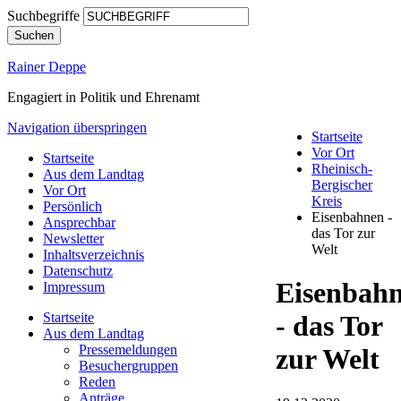
Suchbegriffe
Suchen
Rainer Deppe
Engagiert in Politik und Ehrenamt
Navigation überspringen
Startseite
Vor Ort
Startseite
Rheinisch-
Aus dem Landtag
Bergischer
Vor Ort
Kreis
Persönlich
Eisenbahnen -
Ansprechbar
das Tor zur
Newsletter
Welt
Inhaltsverzeichnis
Datenschutz
Eisenbah
Impressum
Startseite
- das Tor
Aus dem Landtag
Pressemeldungen
zur Welt
Besuchergruppen
Reden
Anträge