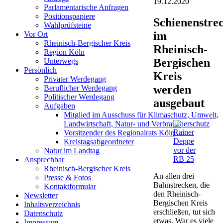
19.12.2020
Parlamentarische Anfragen
Positionspapiere
Schienenstre
Wahlprüfsteine
im
Vor Ort
Rheinisch-Bergischer Kreis
Rheinisch-
Region Köln
Bergischen
Unterwegs
Persönlich
Kreis
Privater Werdegang
werden
Beruflicher Werdegang
Politischer Werdegang
ausgebaut
Aufgaben
Mitglied im Ausschuss für Klimaschutz, Umwelt,
Landwirtschaft, Natur- und Verbraucherschutz
Vorsitzender des Regionalrats Köln
Kreistagsabgeordneter
Natur im Landtag
Ansprechbar
Rheinisch-Bergischer Kreis
An allen drei
Presse & Fotos
Bahnstrecken, die
Kontaktformular
den Rheinisch-
Newsletter
Bergischen Kreis
Inhaltsverzeichnis
erschließen, tut sich
Datenschutz
etwas. War es viele
Impressum