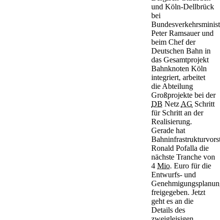
und Köln-Dellbrück
bei
Bundesverkehrsminist
Peter Ramsauer und
beim Chef der
Deutschen Bahn in
das Gesamtprojekt
Bahnknoten Köln
integriert, arbeitet
die Abteilung
Großprojekte bei der
DB
Netz
AG
Schritt
für Schritt an der
Realisierung.
Gerade hat
Bahninfrastrukturvors
Ronald Pofalla die
nächste Tranche von
4
Mio.
Euro für die
Entwurfs- und
Genehmigungsplanun
freigegeben. Jetzt
geht es an die
Details des
zweigleisigen