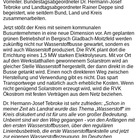
Vorreiter. Bundestagsabgeordneter
Dr.
Hermann-Josef
Tebroke und Landtagsabgeordneter Rainer Deppe sind
begeistert, wie seitdem Bund, Land und Kreis
zusammenarbeiten.
Jetzt stößt der Kreis mit seinem kommunalen
Busunternehmen in eine neue Dimension vor. Am geplanten
grünen Betriebshof in Bergisch Gladbach-Moitzfeld werden
zukünftig nicht nur Wasserstoffbusse gewartet, sondern es
wird auch Wasserstoff produziert. Die
RVK
plant dort die
Errichtung eines 1,5
MW
starken Elektrolyseurs. Mit vor Ort
auf den Werkstatthallen gewonnenem Solarstrom wird an
gleicher Stelle Wasserstoff hergestellt, der dann direkt in die
Busse getankt wird. Einen noch direkteren Weg zwischen
Herstellung und Verwendung gibt es nicht. Das spart
Transportwege und natürlich auch erhebliche Kosten. Wenn
nicht genügend Solarstrom erzeugt wird, wird die RVK
Ökostrom mit festen Verträgen aus dem Netz beziehen.
Dr. Hermann-Josef Tebroke ist sehr zufrieden: „
Schon in
meiner Zeit als Landrat wurde das Thema „Wasserstoff“ im
Kreis diskutiert und ist für uns alle von großer Bedeutung.
Unbeirrt sind wir den Weg gegangen - von den Anfängen mit
den ersten Wasserstoffbussen, über den regulären
Linienbusbetrieb, die erste Wasserstofftankstelle und jetzt
zur eigenen Wasserstofferzeugung. Im Deutschen