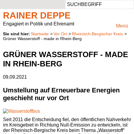
Such
Aus dem Landtag
Ansprechbar
Persönlich
Aufgaben
RAINER DEPPE
Pressemeldungen
Privater Werdegang
Rheinisch-Bergischer Kreis
Mitglied im Ausschuss für Klimaschutz, Umwelt, Landwirtschaft, Natur- und Verbraucherschutz
Engagiert in Politik und Ehrenamt
Menü
Startseite
Vor Ort
Rheinisch-Bergischer Kreis
Besuchergruppen
Beruflicher Werdegang
Vorsitzender des Regionalrats Köln
Presse & Fotos
Grüner Wasserstoff - made in Rhein-Berg
Reden
Politischer Werdegang
Kreistagsabgeordneter
Kontaktformular
GRÜNER WASSERSTOFF - MADE
IN RHEIN-BERG
Anträge
Aufgaben
09.09.2021
Parlamentarische Anfragen
Natur im Landtag
Umstellung auf Erneuerbare Energien
geschieht nur vor Ort
Positionspapiere
Wahlprüfsteine
Seit 2011 die Entscheidung fiel, den öffentlichen Nahverkehr
im Kreisgebiet in Richtung Null-Emission zu entwickeln, ist
der Rheinisch-Bergische Kreis beim Thema „Wasserstoff“