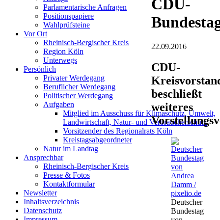
CDU-
Parlamentarische Anfragen
Positionspapiere
Bundesta
Wahlprüfsteine
Vor Ort
Rheinisch-Bergischer Kreis
22.09.2016
Region Köln
Unterwegs
CDU-
Persönlich
Privater Werdegang
Kreisvorstan
Beruflicher Werdegang
beschließt
Politischer Werdegang
Aufgaben
weiteres
Mitglied im Ausschuss für Klimaschutz, Umwelt,
Vorstellungs
Landwirtschaft, Natur- und Verbraucherschutz
Vorsitzender des Regionalrats Köln
Kreistagsabgeordneter
Natur im Landtag
Ansprechbar
Rheinisch-Bergischer Kreis
Presse & Fotos
Kontaktformular
Newsletter
Inhaltsverzeichnis
Deutscher
Datenschutz
Bundestag
Impressum
von