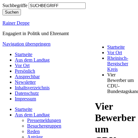
Suchbegriffe
Suchen
Rainer Deppe
Engagiert in Politik und Ehrenamt
Navigation überspringen
Startseite
Vor Ort
Startseite
Rheinisch-
Aus dem Landtag
Bergischer
Vor Ort
Kreis
Persönlich
Vier
Ansprechbar
Bewerber um
Newsletter
CDU-
Inhaltsverzeichnis
Bundestagskand
Datenschutz
Impressum
Vier
Startseite
Aus dem Landtag
Bewerber
Pressemeldungen
Besuchergruppen
um
Reden
Anträge