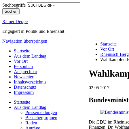
Suchbegriffe
Suchen
Rainer Deppe
Engagiert in Politik und Ehrenamt
Navigation überspringen
Startseite
Vor Ort
Startseite
Rheinisch-Berg
Aus dem Landtag
Wahlkampfendsp
Vor Ort
Persönlich
Wahlkampf
Ansprechbar
Newsletter
Inhaltsverzeichnis
Datenschutz
02.05.2017
Impressum
Bundesminist
Startseite
Aus dem Landtag
Pressemeldungen
Besuchergruppen
Die
CDU
im Rheinisc
Reden
Finanzen,
Dr.
Wolfga
Anträge