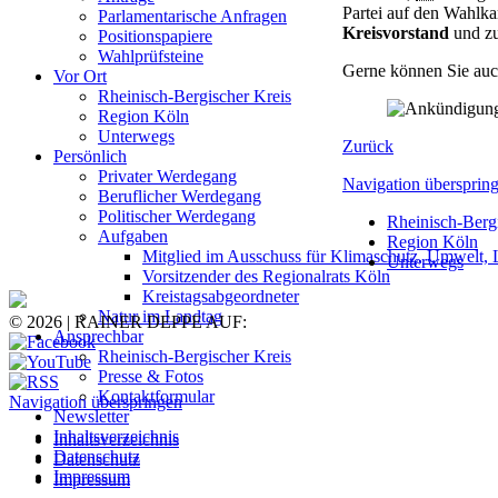
Partei auf den Wahlk
Parlamentarische Anfragen
Kreisvorstand
und 
Positionspapiere
Wahlprüfsteine
Gerne können Sie auc
Vor Ort
Rheinisch-Bergischer Kreis
Region Köln
Unterwegs
Zurück
Persönlich
Privater Werdegang
Navigation übersprin
Beruflicher Werdegang
Politischer Werdegang
Rheinisch-Berg
Aufgaben
Region Köln
Mitglied im Ausschuss für Klimaschutz, Umwelt, 
Unterwegs
Vorsitzender des Regionalrats Köln
Kreistagsabgeordneter
Natur im Landtag
© 2026 | RAINER DEPPE AUF:
Ansprechbar
Rheinisch-Bergischer Kreis
Presse & Fotos
Kontaktformular
Navigation überspringen
Newsletter
Inhaltsverzeichnis
Inhaltsverzeichnis
Datenschutz
Datenschutz
Impressum
Impressum