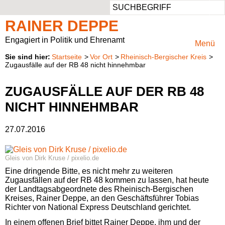
Such
Aus dem Landtag
Ansprechbar
Persönlich
Aufgaben
RAINER DEPPE
Pressemeldungen
Privater Werdegang
Rheinisch-Bergischer Kreis
Mitglied im Ausschuss für Klimaschutz, Umwelt, Landwirtschaft, Natur- und Verbraucherschutz
Engagiert in Politik und Ehrenamt
Menü
Startseite
Vor Ort
Rheinisch-Bergischer Kreis
Besuchergruppen
Beruflicher Werdegang
Vorsitzender des Regionalrats Köln
Presse & Fotos
Zugausfälle auf der RB 48 nicht hinnehmbar
Reden
Politischer Werdegang
Kreistagsabgeordneter
Kontaktformular
ZUGAUSFÄLLE AUF DER RB 48
NICHT HINNEHMBAR
Anträge
Aufgaben
27.07.2016
Parlamentarische Anfragen
Natur im Landtag
Gleis von Dirk Kruse / pixelio.de
Positionspapiere
Eine dringende Bitte, es nicht mehr zu weiteren
Zugausfällen auf der
RB
48 kommen zu lassen, hat heute
Wahlprüfsteine
der Landtagsabgeordnete des Rheinisch-Bergischen
Kreises, Rainer Deppe, an den Geschäftsführer Tobias
Richter von National Express Deutschland gerichtet.
In einem offenen Brief bittet Rainer Deppe, ihm und der