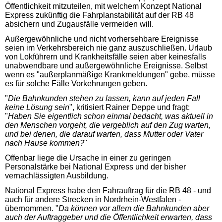
Öffentlichkeit mitzuteilen, mit welchem Konzept National
Express zukünftig die Fahrplanstabilität auf der RB 48
absichern und Zugausfälle vermeiden will.
Außergewöhnliche und nicht vorhersehbare Ereignisse
seien im Verkehrsbereich nie ganz auszuschließen. Urlaub
von Lokführern und Krankheitsfälle seien aber keinesfalls
unabwendbare und außergewöhnliche Ereignisse. Selbst
wenn es "außerplanmäßige Krankmeldungen" gebe, müsse
es für solche Fälle Vorkehrungen geben.
"
Die Bahnkunden stehen zu lassen, kann auf jeden Fall
keine Lösung sein
", kritisiert Rainer Deppe und fragt:
"
Haben Sie eigentlich schon einmal bedacht, was aktuell in
den Menschen vorgeht, die vergeblich auf den Zug warten,
und bei denen, die darauf warten, dass Mutter oder Vater
nach Hause kommen?
"
Offenbar liege die Ursache in einer zu geringen
Personalstärke bei National Express und der bisher
vernachlässigten Ausbildung.
National Express habe den Fahrauftrag für die RB 48 - und
auch für andere Strecken in Nordrhein-Westfalen -
übernommen. "
Da können vor allem die Bahnkunden aber
auch der Auftraggeber und die Öffentlichkeit erwarten, dass