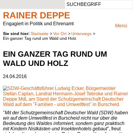
Such
Aus dem Landtag
Ansprechbar
Persönlich
Aufgaben
RAINER DEPPE
Pressemeldungen
Privater Werdegang
Rheinisch-Bergischer Kreis
Mitglied im Ausschuss für Klimaschutz, Umwelt, Landwirtschaft, Natur- und Verbraucherschutz
Engagiert in Politik und Ehrenamt
Menü
Startseite
Vor Ort
Unterwegs
Besuchergruppen
Beruflicher Werdegang
Vorsitzender des Regionalrats Köln
Presse & Fotos
Ein ganzer Tag rund um Wald und Holz
Reden
Politischer Werdegang
Kreistagsabgeordneter
Kontaktformular
EIN GANZER TAG RUND UM
WALD UND HOLZ
Anträge
Aufgaben
24.04.2016
Parlamentarische Anfragen
Natur im Landtag
Positionspapiere
Wahlprüfsteine
"
Mit der Schutzgemeinschaft Deutscher Wald (
SDW
) haben
wir auf dem Umweltfest in Burscheid nicht nur über die
Bedeutung des Waldes informiert, sondern ganz praktisch
mit Kindern Nistkästen und Insektenhotels gebaut
", freut