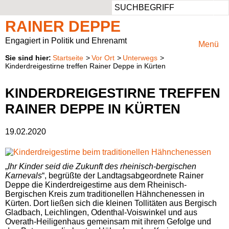
Such
Aus dem Landtag
Ansprechbar
Persönlich
Aufgaben
RAINER DEPPE
Pressemeldungen
Privater Werdegang
Rheinisch-Bergischer Kreis
Mitglied im Ausschuss für Klimaschutz, Umwelt, Landwirtschaft, Natur- und Verbraucherschutz
Engagiert in Politik und Ehrenamt
Menü
Startseite
Vor Ort
Unterwegs
Besuchergruppen
Beruflicher Werdegang
Vorsitzender des Regionalrats Köln
Presse & Fotos
Kinderdreigestirne treffen Rainer Deppe in Kürten
Reden
Politischer Werdegang
Kreistagsabgeordneter
Kontaktformular
KINDERDREIGESTIRNE TREFFEN
RAINER DEPPE IN KÜRTEN
Anträge
Aufgaben
19.02.2020
Parlamentarische Anfragen
Natur im Landtag
Positionspapiere
„
Ihr Kinder seid die Zukunft des rheinisch-bergischen
Karnevals
“, begrüßte der Landtagsabgeordnete Rainer
Deppe die Kinderdreigestirne aus dem Rheinisch-
Wahlprüfsteine
Bergischen Kreis zum traditionellen Hähnchenessen in
Kürten. Dort ließen sich die kleinen Tollitäten aus Bergisch
Gladbach, Leichlingen, Odenthal-Voiswinkel und aus
Overath-Heiligenhaus gemeinsam mit ihrem Gefolge und