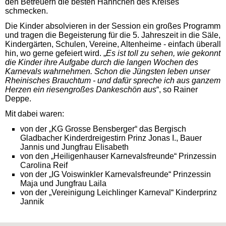
den Betreuern die besten Hähnchen des Kreises
schmecken.
Die Kinder absolvieren in der Session ein großes Programm
und tragen die Begeisterung für die 5. Jahreszeit in die Säle,
Kindergärten, Schulen, Vereine, Altenheime - einfach überall
hin, wo gerne gefeiert wird. „
Es ist toll zu sehen, wie gekonnt
die Kinder ihre Aufgabe durch die langen Wochen des
Karnevals wahrnehmen. Schon die Jüngsten leben unser
Rheinisches Brauchtum - und dafür spreche ich aus ganzem
Herzen ein riesengroßes Dankeschön aus
“, so Rainer
Deppe.
Mit dabei waren:
von der „
KG
Grosse Bensberger“ das Bergisch
Gladbacher Kinderdreigestirn Prinz Jonas
I.
, Bauer
Jannis und Jungfrau Elisabeth
von den „Heiligenhauser Karnevalsfreunde“ Prinzessin
Carolina Reif
von der „
IG
Voiswinkler Karnevalsfreunde“ Prinzessin
Maja und Jungfrau Laila
von der „Vereinigung Leichlinger Karneval“ Kinderprinz
Jannik