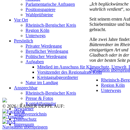
„
Ich beglückwünsche G
Parlamentarische Anfragen
wahrlich verdient
“, s
Positionspapiere
Wahlprüfsteine
Seit seinem ersten Au
Vor Ort
Schiebermütze und bu
Rheinisch-Bergischer Kreis
gebracht.
Region Köln
Unterwegs
Alle zwei Jahre finde
Persönlich
Büttenredner im Rhein
Privater Werdegang
einzigartigen Art und
Beruflicher Werdegang
Gladbach oder in der 
Politischer Werdegang
von der besten Seite p
Aufgaben
Mitglied im Ausschuss für Klimaschutz, Umwelt, 
Navigation übersprin
Vorsitzender des Regionalrats Köln
Kreistagsabgeordneter
Rheinisch-Berg
Natur im Landtag
Region Köln
Ansprechbar
Unterwegs
Rheinisch-Bergischer Kreis
Presse & Fotos
Kontaktformular
© 2026 | RAINER DEPPE AUF:
Newsletter
Inhaltsverzeichnis
Datenschutz
Impressum
Navigation überspringen