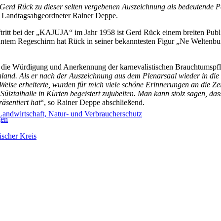
erd Rück zu dieser selten vergebenen Auszeichnung als bedeutende Per
o Landtagsabgeordneter Rainer Deppe.
ftritt bei der „KAJUJA“ im Jahr 1958 ist Gerd Rück einem breiten Pu
ntem Regeschirm hat Rück in seiner bekanntesten Figur „Ne Weltenbu
t die Würdigung und Anerkennung der karnevalistischen Brauchtumspfle
land. Als er nach der Auszeichnung aus dem Plenarsaal wieder in die
 Weise erheiterte, wurden für mich viele schöne Erinnerungen an die Ze
Sülztalhalle in Kürten begeistert zujubelten. Man kann stolz sagen, da
räsentiert hat
“, so Rainer Deppe abschließend.
Landwirtschaft, Natur- und Verbraucherschutz
gen
ischer Kreis