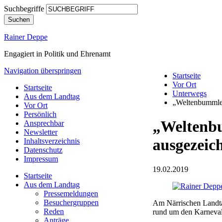
Suchbegriffe
Suchen
Rainer Deppe
Engagiert in Politik und Ehrenamt
Navigation überspringen
Startseite
Vor Ort
Startseite
Unterwegs
Aus dem Landtag
„Weltenbummler
Vor Ort
Persönlich
„Weltenb
Ansprechbar
Newsletter
ausgezeic
Inhaltsverzeichnis
Datenschutz
Impressum
19.02.2019
Startseite
Aus dem Landtag
Pressemeldungen
Besuchergruppen
Am Närrischen Landta
Reden
rund um den Karneval
Anträge