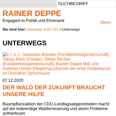
Such
Aus dem Landtag
Ansprechbar
Persönlich
Aufgaben
RAINER DEPPE
Pressemeldungen
Privater Werdegang
Rheinisch-Bergischer Kreis
Mitglied im Ausschuss für Klimaschutz, Umwelt, Landwirtschaft, Natur- und Verbraucherschutz
Engagiert in Politik und Ehrenamt
Menü
Startseite
Vor Ort
Unterwegs
Besuchergruppen
Beruflicher Werdegang
Vorsitzender des Regionalrats Köln
Presse & Fotos
UNTERWEGS
Reden
Politischer Werdegang
Kreistagsabgeordneter
Kontaktformular
Anträge
Aufgaben
Parlamentarische Anfragen
Natur im Landtag
07.12.2020
Positionspapiere
DER WALD DER ZUKUNFT BRAUCHT
UNSERE HILFE
Wahlprüfsteine
Baumpflanzaktion der CDU-Landtagsabgeordneten macht
auf die notwendige Walderneuerung und deren Probleme
aufmerksam