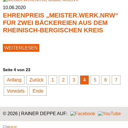
BEIM
10.06.2020
BÄCKER
EHRENPREIS „MEISTER.WERK.NRW“
FÜR ZWEI BÄCKEREIEN AUS DEM
RHEINISCH-BERGISCHEN KREIS
EHRENPREIS
WEITERLESEN
„MEISTER.WERK.NRW“
FÜR
ZWEI
BÄCKEREIEN
Seite 4 von 23
AUS
DEM
Anfang
Zurück
1
2
3
4
5
6
7
RHEINISCH-
BERGISCHEN
Vorwärts
Ende
KREIS
© 2026 | RAINER DEPPE AUF: