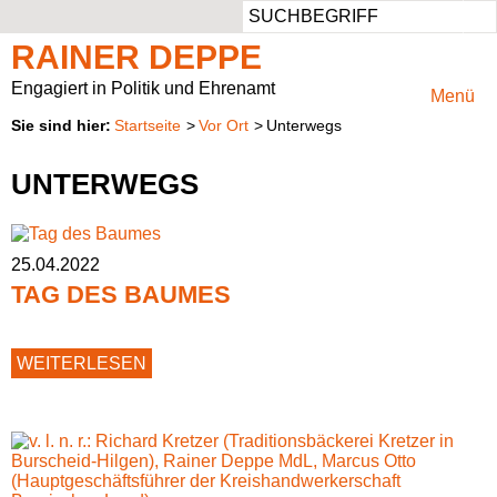
Such
Aus dem Landtag
Ansprechbar
Persönlich
Aufgaben
RAINER DEPPE
Pressemeldungen
Privater Werdegang
Rheinisch-Bergischer Kreis
Mitglied im Ausschuss für Klimaschutz, Umwelt, Landwirtschaft, Natur- und Verbraucherschutz
Engagiert in Politik und Ehrenamt
Menü
Startseite
Vor Ort
Unterwegs
Besuchergruppen
Beruflicher Werdegang
Vorsitzender des Regionalrats Köln
Presse & Fotos
UNTERWEGS
Reden
Politischer Werdegang
Kreistagsabgeordneter
Kontaktformular
Anträge
Aufgaben
25.04.2022
TAG DES BAUMES
Parlamentarische Anfragen
Natur im Landtag
Positionspapiere
TAG
WEITERLESEN
DES
BAUMES
Wahlprüfsteine