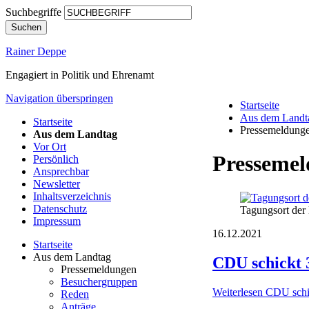
Suchbegriffe
Suchen
Rainer Deppe
Engagiert in Politik und Ehrenamt
Navigation überspringen
Startseite
Aus dem Landt
Startseite
Pressemeldung
Aus dem Landtag
Vor Ort
Presseme
Persönlich
Ansprechbar
Newsletter
Inhaltsverzeichnis
Datenschutz
Tagungsort der
Impressum
16.12.2021
Startseite
Aus dem Landtag
CDU schickt 
Pressemeldungen
Besuchergruppen
Weiterlesen
CDU schic
Reden
Anträge