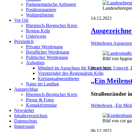
Parlamentarische Anfragen
Landesehrenpr
Positionspapiere
Wahlprüfsteine
14.12.2021
Vor Ort
Rheinisch-Bergischer Kreis
Ausgezeichne
Region Köln
Unterwegs
Persönlich
Weiterlesen
Ausgezeic
Privater Werdegang
Beruflicher Werdegang
Politischer Werdegang
Bild von hpgru
Aufgaben
Mitglied im Ausschuss für Klimaschutz, Umwelt, 
09.12.2021
Vorsitzender des Regionalrats Köln
Kreistagsabgeordneter
„Ein Meilens
Natur im Landtag
Ansprechbar
Straßenränder i
Rheinisch-Bergischer Kreis
Presse & Fotos
Kontaktformular
Weiterlesen
„Ein Meile
Newsletter
Inhaltsverzeichnis
Bild von cor ga
Datenschutz
Impressum
06.12.2021