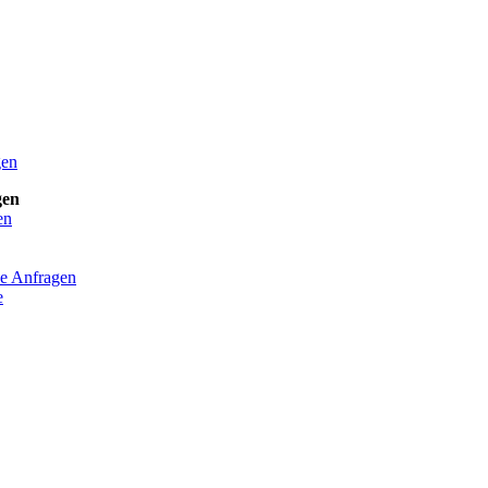
gen
gen
en
he Anfragen
e